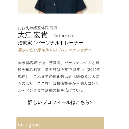
おおえ神経整体院 院長
大江 宏貴
Oe Hirotaka
治療家 / パーソナルトレーナー
痛みのない身体作りのプロフェッショナル
国家資格取得後、
整骨院、パーソナルジムと経
験を積み独立。
業界歴は今年で13年目（2025年
現在）、
これまでの施術数は延べ約45,000人に
ものぼり、ここ数年は技術指導から個人コンサ
ルティングまで活動の幅を広げている。
詳しいプロフィールはこちら>
Instagram