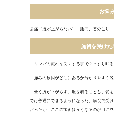
何
お悩
で
す
か
肩痛（腕が上がらない）、腰痛、首のこり
？
お
施術を受けた
悩
み
は
・リンパの流れを良くする事でぐっすり眠る
何
で
・痛みの原因がどこにあるか分かりやすく説
し
た
・全く腕が上がらず、服を着ることも、髪を
か
では普通にできるようになった。病院で受け
？
だったが、ここの施術は良くなるのが目に見
施