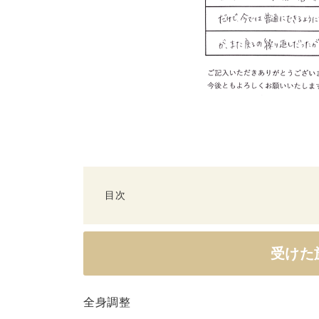
目次
受
け
受けた
た
施
術
全身調整
は