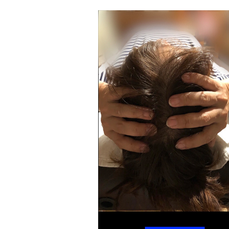
術
を
受
け
た
感
想
を
お
聞
か
せ
下
さ
い
。