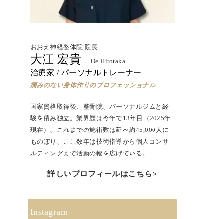
おおえ神経整体院 院長
大江 宏貴
Oe Hirotaka
治療家 / パーソナルトレーナー
痛みのない身体作りのプロフェッショナル
国家資格取得後、
整骨院、パーソナルジムと経
験を積み独立。
業界歴は今年で13年目（2025年
現在）、
これまでの施術数は延べ約45,000人に
ものぼり、ここ数年は技術指導から個人コンサ
ルティングまで活動の幅を広げている。
詳しいプロフィールはこちら>
Instagram