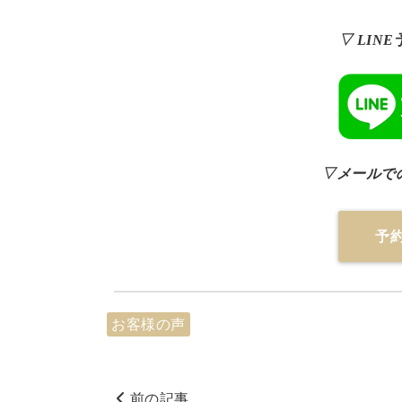
▽ LIN
▽メールで
予
お客様の声
前の記事