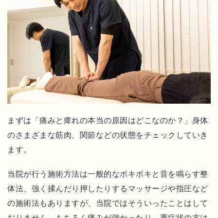
い
た
だ
い
て
い
ま
す
よ
まずは「痛みと痺れの本当の原因はどこなのか？」身体
く
のさまざまな筋肉、関節などの状態をチェックしていき
あ
ます。
る
ご
当院が行う施術方法は一般的なボキボキと音を鳴らす整
質
体法、強く揉んだり押したりするマッサージや指圧など
問
の施術法もありますが、当院ではそういったことはして
ア
おりません。もちろん痛みが強かったり、重症状の方は