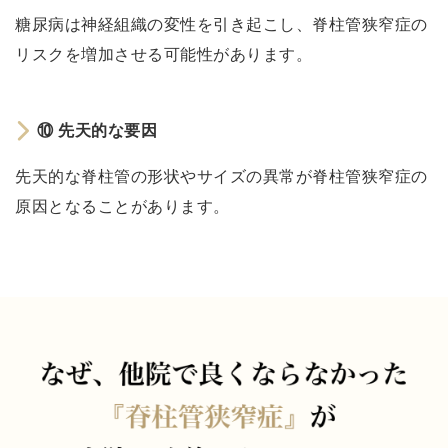
⑩
糖尿病は神経組織の変性を引き起こし、脊柱管狭窄症の
先
リスクを増加させる可能性があります。
天
的
な
⑩ 先天的な要因
要
因
先天的な脊柱管の形状やサイズの異常が脊柱管狭窄症の
脊
原因となることがあります。
柱
管
狭
窄
症
の
治
療