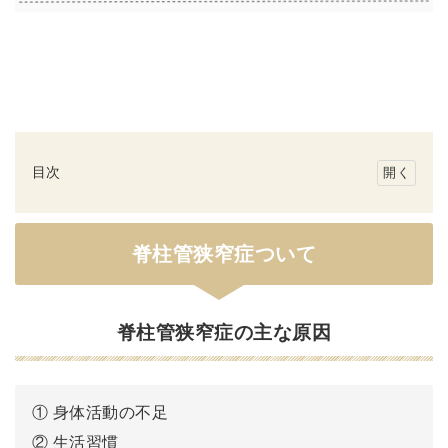
目次
脊
柱
脊柱管狭窄症ついて
管
狭
窄
脊柱管狭窄症の主な原因
症
つ
い
① 身体活動の不足
て
② 生活習慣