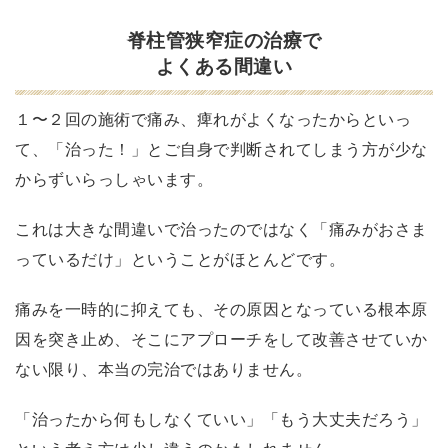
院
で
脊柱管狭窄症の治療で
改
よくある間違い
善
さ
１〜２回の施術で痛み、痺れがよくなったからといっ
れ
て、「治った！」とご自身で判断されてしまう方が少な
た
からずいらっしゃいます。
喜
び
これは大きな間違いで治ったのではなく「痛みがおさま
の
っているだけ」ということがほとんどです。
声
痛みを一時的に抑えても、その原因となっている根本原
左
腕
因を突き止め、そこにアプローチをして改善させていか
が
ない限り、本当の完治ではありません。
上
「治ったから何もしなくていい」「もう大丈夫だろう」
が