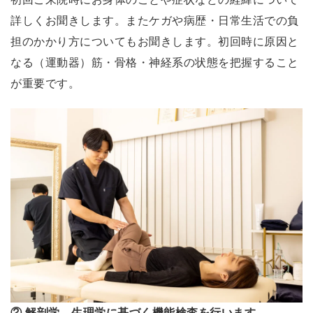
0
詳しくお聞きします。またケガや病歴・日常生活での負
年
以
担のかかり方についてもお聞きします。初回時に原因と
上
なる（運動器）筋・骨格・神経系の状態を把握すること
挙
が重要です。
が
ら
な
か
っ
た
右
肩
が
上
が
② 解剖学、生理学に基づく機能検査を行います