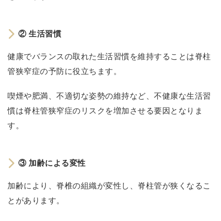
の
不
足
② 生活習慣
②
生
健康でバランスの取れた生活習慣を維持することは脊柱
活
管狭窄症の予防に役立ちます。
習
喫煙や肥満、不適切な姿勢の維持など、不健康な生活習
慣
慣は脊柱管狭窄症のリスクを増加させる要因となりま
③
加
す。
齢
に
③ 加齢による変性
よ
る
加齢により、脊椎の組織が変性し、脊柱管が狭くなるこ
変
とがあります。
性