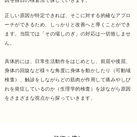
因を独自の検査法で探していきます。
く
り
正しい原因が特定できれば、そこに対する的確なアプロ
す
ーチができるため、しっかりと改善へと導くことができ
る
ます。当院では「その場しのぎ」の対応は一切致しませ
ほ
ん。
ど
痛
み
具体的には、日常生活動作をはじめとし、前屈や後屈、
が
身体の回旋など様々な角度に身体を動かしたり（可動域
改
検査）、触診をしながらどの筋肉が作用して痛みやしび
善
れを発症しているのか（生理学的検査）を診ながら原因
し
をさまざまな視点から探っていきます。
ま
し
た
！