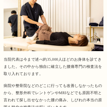
ら
解
放
さ
れ
た
い
方
に
当院代表は今まで述べ約35,000人ほどのお身体を診てき
お
ました。その中から独自に確立した腰痛専門の検査法を
す
取り入れております。
す
め
病院や整骨院などのどこに行っても改善しなかったもの
！
から、整形外科でレントゲンやMRIなどでも原因不明と
び
言われて探し出せなかった腰の痛み、しびれの本当の原
っ