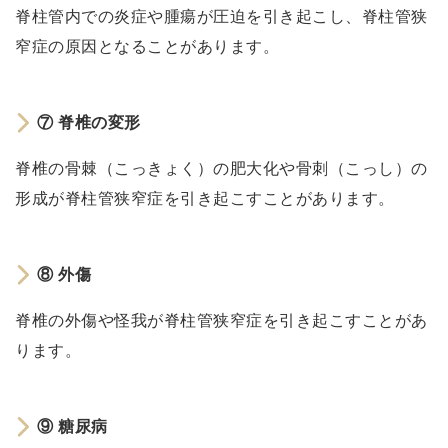
や
脊柱管内での炎症や腫瘍が圧迫を引き起こし、脊柱管狭
腫
窄症の原因となることがあります。
瘍
⑦
脊
⑦ 脊椎の変形
椎
脊椎の骨棘（こっきょく）の肥大化や骨刺（こっし）の
の
変
形成が脊柱管狭窄症を引き起こすことがあります。
形
⑧
⑧ 外傷
外
傷
脊椎の外傷や怪我が脊柱管狭窄症を引き起こすことがあ
⑨
ります。
糖
尿
病
⑨ 糖尿病