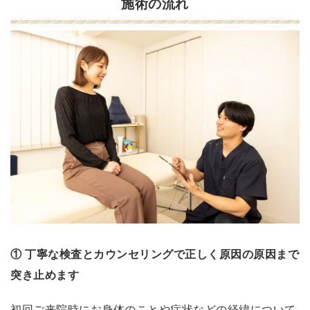
短
施術の流れ
時
間
で
効
果
が
出
る
の
が
魅
力
的
① 丁寧な検査とカウンセリングで正しく原因の原因まで
！
突き止めます
1
初回ご来院時にお身体のことや症状などの経緯について