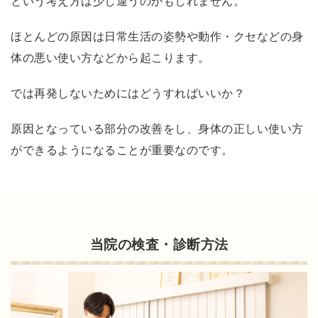
という考え方は少し違うのかもしれません。
る
よ
ほとんどの原因は日常生活の姿勢や動作・クセなどの身
う
体の悪い使い方などから起こります。
に
な
では再発しないためにはどうすればいいか？
り
ま
原因となっている部分の改善をし、身体の正しい使い方
し
ができるようになることが重要なのです。
た
！
本
当
に
当院の検査・診断方法
痛
み
か