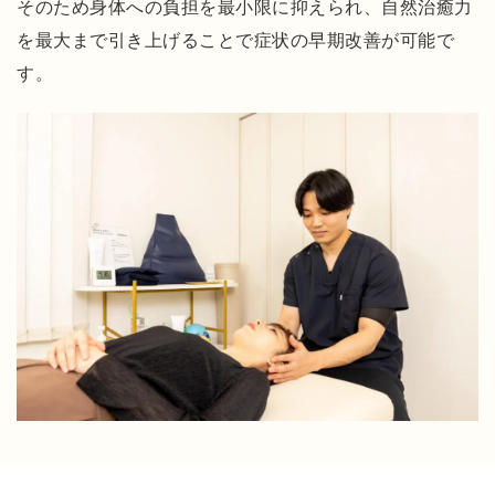
方
そのため身体への負担を最小限に抑えられ、自然治癒力
法
を最大まで引き上げることで症状の早期改善が可能で
施
す。
術
の
流
れ
施
術
内
容
に
つ
い
て
当