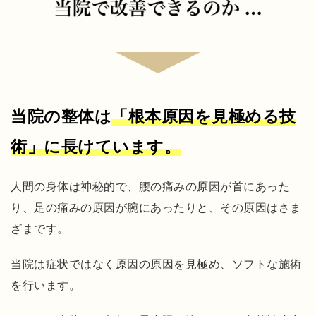
で
よ
く
あ
る
間
当院の整体は
「根本原因を見極める技
違
い
術」に長けています。
当
院
人間の身体は神秘的で、腰の痛みの原因が首にあった
の
り、足の痛みの原因が腕にあったりと、その原因はさま
検
ざまです。
査
・
当院は症状ではなく原因の原因を見極め、ソフトな施術
診
を行います。
断