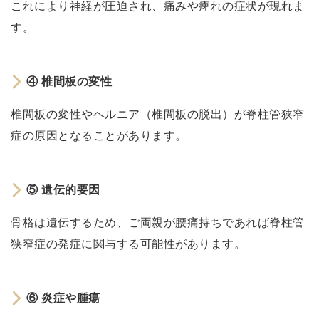
④
これにより神経が圧迫され、痛みや痺れの症状が現れま
椎
す。
間
板
の
④ 椎間板の変性
変
椎間板の変性やヘルニア（椎間板の脱出）が脊柱管狭窄
性
症の原因となることがあります。
⑤
遺
伝
⑤ 遺伝的要因
的
要
骨格は遺伝するため、ご両親が腰痛持ちであれば脊柱管
因
狭窄症の発症に関与する可能性があります。
⑥
炎
⑥ 炎症や腫瘍
症