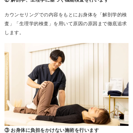
っ
た
カウンセリングでの内容をもとにお身体を「解剖学的検
！
査」「生理学的検査」を用いて原因の原因まで徹底追求
と
します。
に
か
く
女
性
も
安
心
し
て
通
え
③ お身体に負担をかけない施術を行います