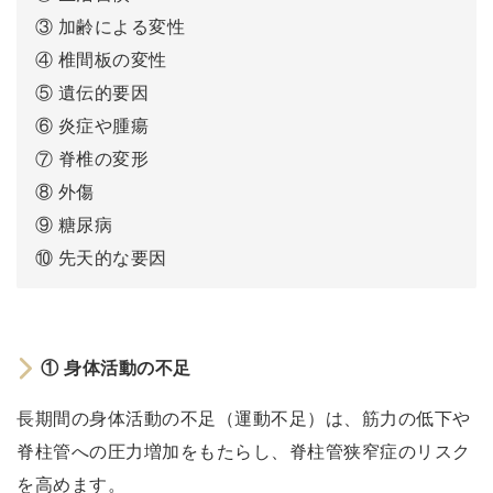
脊
③ 加齢による変性
柱
④ 椎間板の変性
管
⑤ 遺伝的要因
狭
窄
⑥ 炎症や腫瘍
症
⑦ 脊椎の変形
の
⑧ 外傷
主
⑨ 糖尿病
な
⑩ 先天的な要因
原
因
①
① 身体活動の不足
身
体
長期間の身体活動の不足（運動不足）は、筋力の低下や
活
脊柱管への圧力増加をもたらし、脊柱管狭窄症のリスク
動
を高めます。