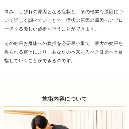
る
！
痛み、しびれの原因となる症状と、その根本な原因につ
プ
いて詳しく調べていことで、症状の原因の原因へアプロ
ロ
ーチする優しい施術を行うことができます。
の
整
その結果お身体への負担を必要最小限で、最大の効果を
体
得られる整体により、あなたの本来あるべき健康へと目
師
指していくことができるのです。
か
ら
も
推
薦
施術内容について
の
声
を