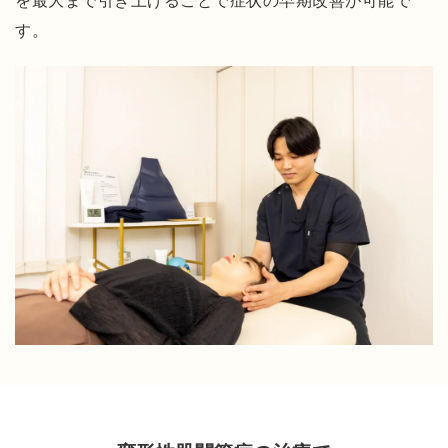
を最大まで引き上げることで症状の早期改善が可能で
の
検
す。
査
・
診
断
方
法
施
術
の
流
れ
施
術
内