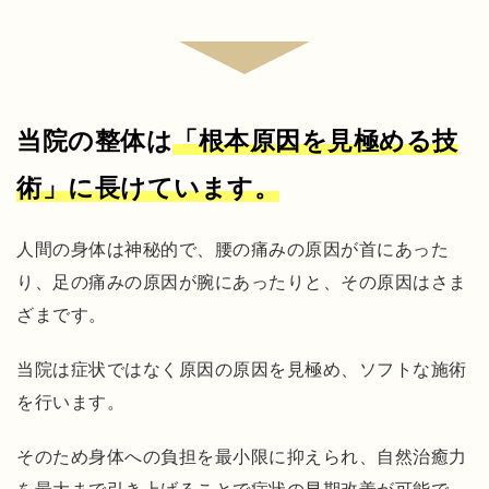
関
節
症
の
治
当院の整体は
「根本原因を見極める技
療
術」に長けています。
で
よ
く
人間の身体は神秘的で、腰の痛みの原因が首にあった
あ
り、足の痛みの原因が腕にあったりと、その原因はさま
る
ざまです。
間
違
当院は症状ではなく原因の原因を見極め、ソフトな施術
い
を行います。
当
そのため身体への負担を最小限に抑えられ、自然治癒力
院