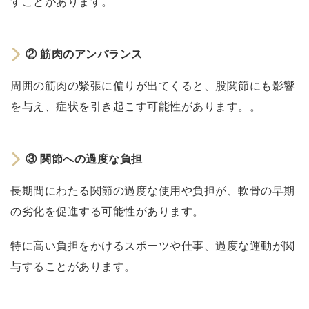
不
すことがあります。
良
②
②
筋肉のアンバランス
筋
肉
周囲の筋肉の緊張に偏りが出てくると、股関節にも影響
の
を与え、症状を引き起こす可能性があります。。
ア
ン
バ
③
関節への過度な負担
ラ
長期間にわたる関節の過度な使用や負担が、軟骨の早期
ン
の劣化を促進する可能性があります。
ス
③
特に高い負担をかけるスポーツや仕事、過度な運動が関
関
与することがあります。
節
へ