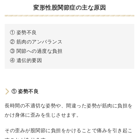
て
変形性股関節症の主な原因
変
形
性
① 姿勢不良
股
② 筋肉のアンバランス
関
③ 関節への過度な負担
節
④ 遺伝的要因
症
の
主
な
①
姿勢不良
原
因
長時間の不適切な姿勢や、間違った姿勢が筋肉に負担を
①
かけ身体に歪みを生じさせます。
姿
その歪みが股関節に負担をかけることで痛みを引き起こ
勢