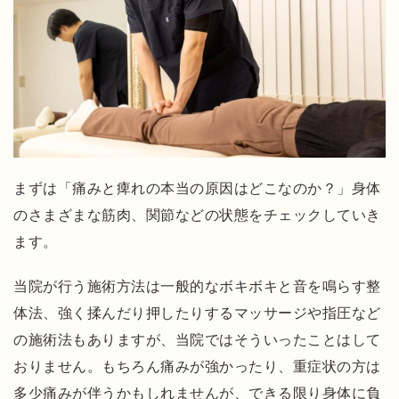
も
推
薦
の
声
を
い
た
まずは「痛みと痺れの本当の原因はどこなのか？」身体
だ
のさまざまな筋肉、関節などの状態をチェックしていき
い
ます。
て
い
当院が行う施術方法は一般的なボキボキと音を鳴らす整
ま
体法、強く揉んだり押したりするマッサージや指圧など
す
の施術法もありますが、当院ではそういったことはして
よ
おりません。もちろん痛みが強かったり、重症状の方は
く
多少痛みが伴うかもしれませんが、できる限り身体に負