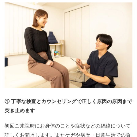
善
し
ま
し
た
！
短
時
間
で
効
果
① 丁寧な検査とカウンセリングで正しく原因の原因まで
が
突き止めます
出
る
初回ご来院時にお身体のことや症状などの経緯について
の
詳しくお聞きします。またケガや病歴・日常生活での負