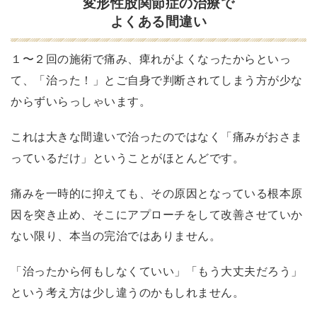
容
変形性股関節症の治療で
よくある間違い
に
つ
１〜２回の施術で痛み、痺れがよくなったからといっ
い
て、「治った！」とご自身で判断されてしまう方が少な
て
当
からずいらっしゃいます。
院
これは大きな間違いで治ったのではなく「痛みがおさま
で
っているだけ」ということがほとんどです。
改
善
痛みを一時的に抑えても、その原因となっている根本原
さ
因を突き止め、そこにアプローチをして改善させていか
れ
ない限り、本当の完治ではありません。
た
喜
「治ったから何もしなくていい」「もう大丈夫だろう」
び
という考え方は少し違うのかもしれません。
の