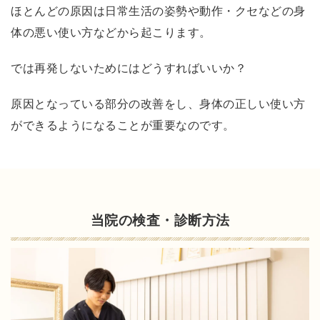
声
ほとんどの原因は日常生活の姿勢や動作・クセなどの身
左
体の悪い使い方などから起こります。
腕
が
では再発しないためにはどうすればいいか？
上
が
原因となっている部分の改善をし、身体の正しい使い方
る
ができるようになることが重要なのです。
よ
う
に
な
当院の検査・診断方法
り
ま
し
た
！