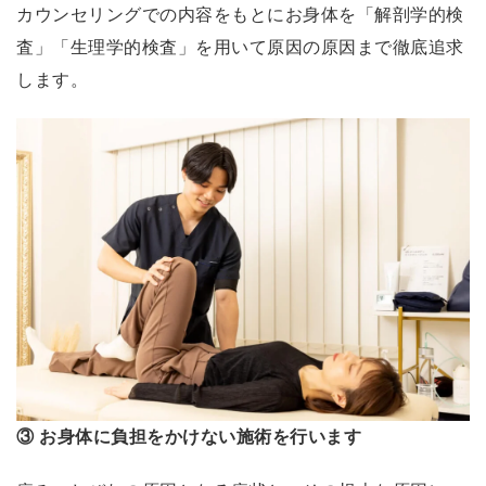
た
カウンセリングでの内容をもとにお身体を「解剖学的検
右
査」「生理学的検査」を用いて原因の原因まで徹底追求
肩
します。
が
上
が
っ
た
！
と
に
か
く
女
性
③ お身体に負担をかけない施術を行います
も