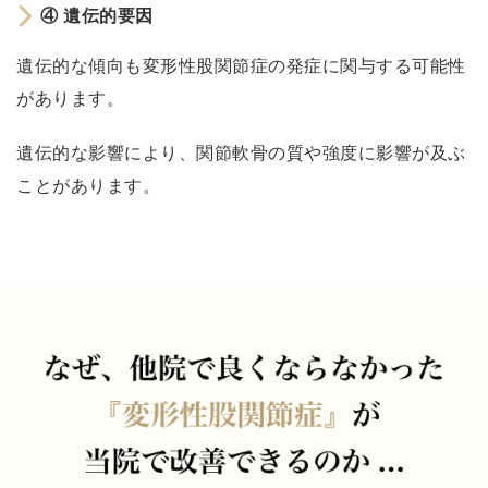
の
④
遺伝的要因
過
度
遺伝的な傾向も変形性股関節症の発症に関与する可能性
な
があります。
負
遺伝的な影響により、関節軟骨の質や強度に影響が及ぶ
担
④
ことがあります。
遺
伝
的
要
因
変
形
性
股