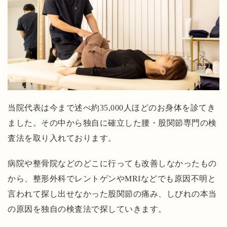
本
当
に
痛
み
か
ら
解
当院代表は今まで述べ約35,000人ほどのお身体を診てき
放
ました。その中から独自に確立した腰・股関節専門の検
さ
査法を取り入れております。
れ
た
病院や整骨院などのどこに行っても改善しなかったもの
い
から、整形外科でレントゲンやMRIなどでも原因不明と
方
言われて探し出せなかった股関節の痛み、しびれの本当
に
の原因を独自の検査法で探していきます。
お