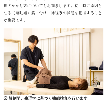
が
担のかかり方についてもお聞きします。初回時に原因と
魅
なる（運動器）筋・骨格・神経系の状態を把握すること
力
が重要です。
的
！
1
0
年
以
上
挙
が
ら
な
か
② 解剖学、生理学に基づく機能検査を行います
っ