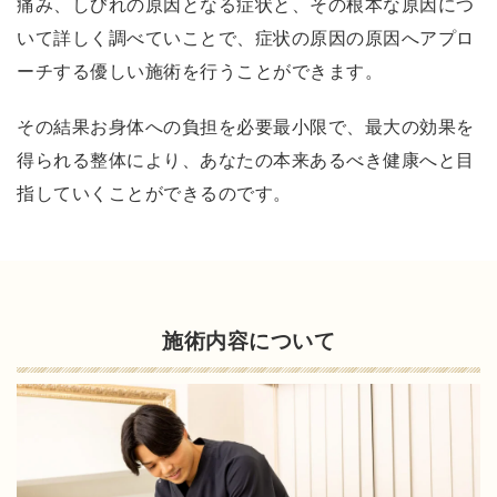
安
痛み、しびれの原因となる症状と、その根本な原因につ
心
いて詳しく調べていことで、症状の原因の原因へアプロ
し
ーチする優しい施術を行うことができます。
て
通
その結果お身体への負担を必要最小限で、最大の効果を
え
得られる整体により、あなたの本来あるべき健康へと目
る
指していくことができるのです。
！
プ
ロ
の
施術内容について
整
体
師
か
ら