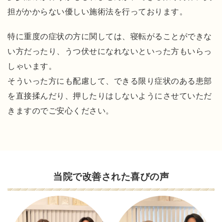
あ
担がかからない優しい施術法を行っております。
る
ご
特に重度の症状の方に関しては、寝転がることができな
質
い方だったり、うつ伏せになれないといった方もいらっ
問
しゃいます。
ア
そういった方にも配慮して、できる限り症状のある患部
ク
を直接揉んだり、押したりはしないようにさせていただ
セ
きますのでご安心ください。
ス
当院で改善された喜びの声