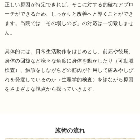
す
正しい原因が特定できれば、そこに対する的確なアプロ
す
ーチができるため、しっかりと改善へと導くことができ
め
ます。当院では「その場しのぎ」の対応は一切致しませ
！
ん。
び
っ
具体的には、日常生活動作をはじめとし、前屈や後屈、
く
身体の回旋など様々な角度に身体を動かしたり（可動域
り
検査）、触診をしながらどの筋肉が作用して痛みやしび
す
る
れを発症しているのか（生理学的検査）を診ながら原因
ほ
をさまざまな視点から探っていきます。
ど
痛
み
が
施術の流れ
改