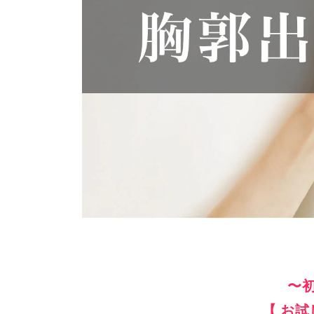
〜
【 お試