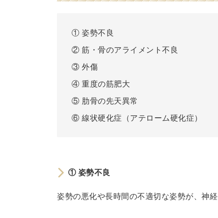
の
主
① 姿勢不良
な
② 筋・骨のアライメント不良
原
③ 外傷
因
①
④ 重度の筋肥大
姿
⑤ 肋骨の先天異常
勢
⑥ 線状硬化症（アテローム硬化症）
不
良
②
筋
①
姿勢不良
・
骨
姿勢の悪化や長時間の不適切な姿勢が、神経
の
ア