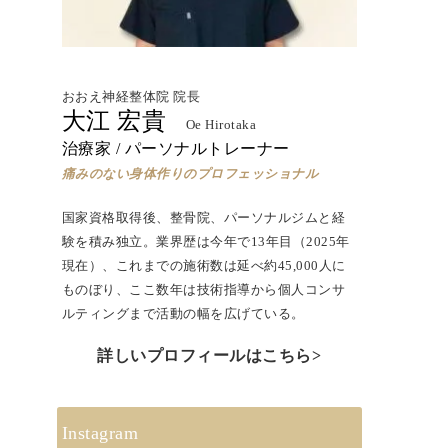
おおえ神経整体院 院長
大江 宏貴
Oe Hirotaka
治療家 / パーソナルトレーナー
痛みのない身体作りのプロフェッショナル
国家資格取得後、
整骨院、パーソナルジムと経
験を積み独立。
業界歴は今年で13年目（2025年
現在）、
これまでの施術数は延べ約45,000人に
ものぼり、ここ数年は技術指導から個人コンサ
ルティングまで活動の幅を広げている。
詳しいプロフィールはこちら>
Instagram