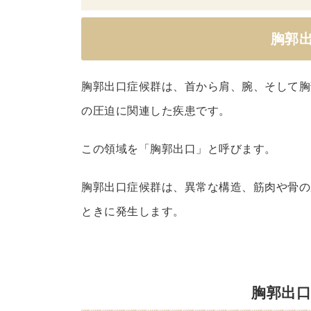
郭
胸郭
出
口
症
胸郭出口症候群は、首から肩、腕、そして胸
候
の圧迫に関連した疾患です。
群
つ
この領域を「胸郭出口」と呼びます。
い
て
胸郭出口症候群は、異常な構造、筋肉や骨の
胸
ときに発生します。
郭
出
口
症
胸郭出
候
群